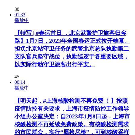
30
01:33
播放中
【特写 | #春运首日 ，北京武警护卫旅客归乡
路】1月7日，2023年全国春运正式拉开帷幕。
担负北京站守卫任务的武警北京总队执勤第二
支队官兵坚守战位，执勤巡逻于各重要区域，
以实际行动守卫旅客出行平安。
45
00:14
播放中
【明天起，#上海核酸检测不再免费 ！】按照
疫情防控有关要求，上海市疫情防控工作领导
小组办公室决定：自2023年1月8日起，上海市
核酸检测不再延续免费政策。有核酸检测需求
的市民群众，实行“愿检尽检”，可到核酸采样