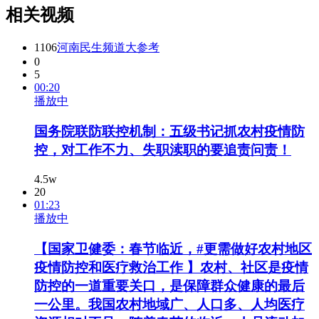
相关视频
1106
河南民生频道大参考
0
5
00:20
播放中
国务院联防联控机制：五级书记抓农村疫情防
控，对工作不力、失职渎职的要追责问责！
4.5w
20
01:23
播放中
【国家卫健委：春节临近，#更需做好农村地区
疫情防控和医疗救治工作 】农村、社区是疫情
防控的一道重要关口，是保障群众健康的最后
一公里。我国农村地域广、人口多、人均医疗