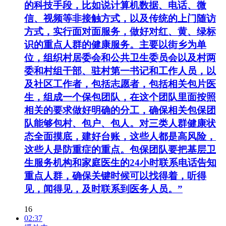
的科技手段，比如说计算机数据、电话、微
信、视频等非接触方式，以及传统的上门随访
方式，实行面对面服务，做好对红、黄、绿标
识的重点人群的健康服务。主要以街乡为单
位，组织村居委会和公共卫生委员会以及村两
委和村组干部、驻村第一书记和工作人员，以
及社区工作者，包括志愿者，包括相关包片医
生，组成一个保包团队，在这个团队里面按照
相关的要求做好明确的分工，确保相关包保团
队能够包村、包户、包人。对三类人群健康状
态全面摸底，建好台账，这些人都是高风险，
这些人是防重症的重点。包保团队要把基层卫
生服务机构和家庭医生的24小时联系电话告知
重点人群，确保关键时候可以找得着，听得
见，闻得见，及时联系到医务人员。”
16
02:37