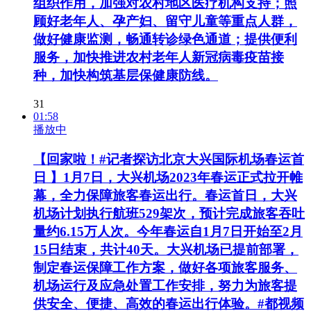
组织作用，加强对农村地区医疗机构支持；照
顾好老年人、孕产妇、留守儿童等重点人群，
做好健康监测，畅通转诊绿色通道；提供便利
服务，加快推进农村老年人新冠病毒疫苗接
种，加快构筑基层保健康防线。
31
01:58
播放中
【回家啦！#记者探访北京大兴国际机场春运首
日 】1月7日，大兴机场2023年春运正式拉开帷
幕，全力保障旅客春运出行。春运首日，大兴
机场计划执行航班529架次，预计完成旅客吞吐
量约6.15万人次。今年春运自1月7日开始至2月
15日结束，共计40天。大兴机场已提前部署，
制定春运保障工作方案，做好各项旅客服务、
机场运行及应急处置工作安排，努力为旅客提
供安全、便捷、高效的春运出行体验。#都视频