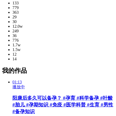
133
779
363
29
30
12.0w
249
36
776
1.7w
1.5w
12
14
我的作品
01:13
播放中
阳康后多久可以备孕？ #孕育 #科学备孕 #叶酸
#胎儿 #孕期知识 #免疫 #医学科普 #生育 #男性
#备孕知识