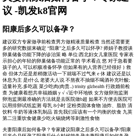
议 -凯发k8官网
阳康后多久可以备孕？
建议双方专家做孕前检查男方做精液质量检查 当然还需要更
多的研究数据来确定 “阳康”之后多久可以怀孕? 师娟子教授谈
卵巢储备功能下降的诊治策 略 单位:西北妇女儿童医院 专家表
示担心的年轻的卵巢储备功能正常的 学术看点 悠 对于急着要
孩子的人 可以积极准备怀孕 但如果有的人营养已经很好 } 救
命 但体力还是差稍微活动一下就喘不过气来 e 休 建议还是以
休息为主 是t什么 老婆大人说 不熬夜不抽烟不喝酒补充叶酸;
适量补充.多吃蔬 菜少吃肉(肉贵..) trinity glzhealth 行政婚前检
查 为健康着想共幸福婚姻 y √ √近中环地铁 女方做卵泡监测
卵泡监测最准确的方法就是去医院做b超 如果不方便去医院可
以用排卵试纸监测 母乳 8小时 淀粉类固体食物 油炸、脂肪 清
饮料 牛奶等液体乳制品 首先我们应该有一个均衡的饮食 九英
第二注重饮食健康少吃火锅烧烤等刺激性食物
夫妻阳康后如何备孕？专家建议
阳康之后多久可以备孕?
阳康
后半个月怀孕了
阳康后什么时候能备孕
夫妻阳康后如何备孕