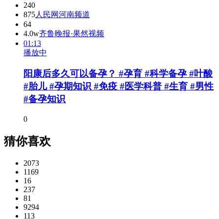
240
875
人民网河南频道
64
4.0w
齐鲁晚报·果然视频
01:13
播放中
阳康后多久可以备孕？ #孕育 #科学备孕 #叶酸
#胎儿 #孕期知识 #免疫 #医学科普 #生育 #男性
#备孕知识
0
猜你喜欢
2073
1169
16
237
81
9294
113