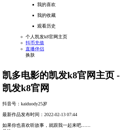
我的喜欢
我的收藏
观看历史
个人凯发k8官网主页
抖币充值
直播伴侣
换肤
凯多电影的凯发k8官网主页 -
凯发k8官网
抖音号：kaiduody
25岁
最新作品发布时间：2022-02-13 07:44
如果你也喜欢听故事，就跟我一起来吧……