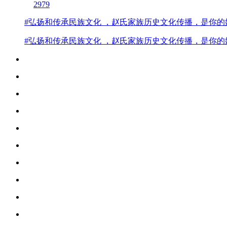
2979
#弘扬和传承民族文化 ，赵氏家族历史文化传播，是你
#弘扬和传承民族文化 ，赵氏家族历史文化传播，是你