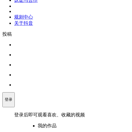
认证与合作
规则中心
关于抖音
投稿
登录
登录后即可观看喜欢、收藏的视频
我的作品