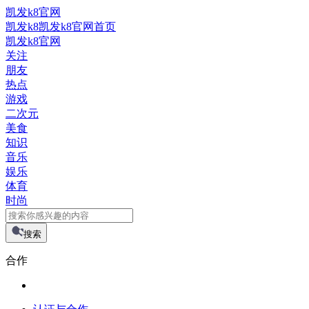
凯发k8官网
凯发k8凯发k8官网首页
凯发k8官网
关注
朋友
热点
游戏
二次元
美食
知识
音乐
娱乐
体育
时尚
搜索
合作