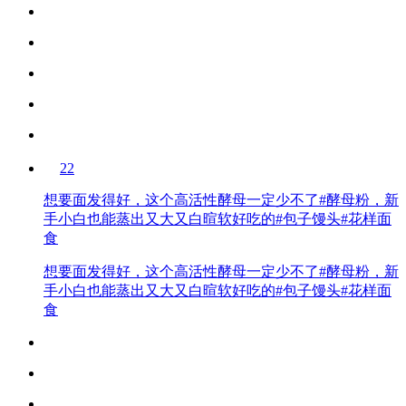
22
想要面发得好，这个高活性酵母一定少不了#酵母粉，新
手小白也能蒸出又大又白暄软好吃的#包子馒头#花样面
食
想要面发得好，这个高活性酵母一定少不了#酵母粉，新
手小白也能蒸出又大又白暄软好吃的#包子馒头#花样面
食