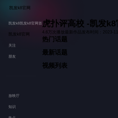
凯发k8官网
虎扑评高校 -凯发k
凯发k8凯发k8官网首页
4.6万次播放
最新作品发布时间：2023-11-1
凯发k8官网
热门话题
关注
最新话题
朋友
视频列表
放映厅
知识
热点