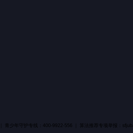
 ｜ 青少年守护专线：400-9922-556 ｜ 算法推荐专项举报：
sfju