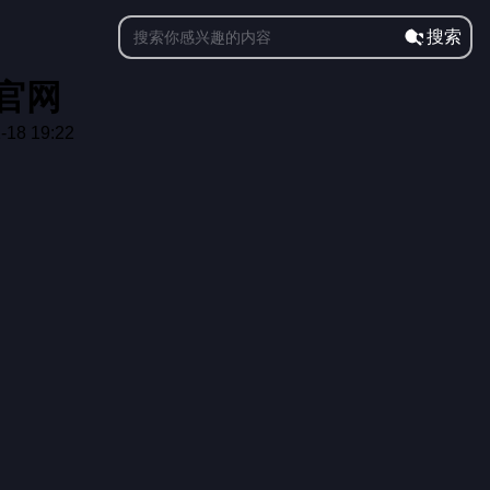
搜索
8官网
8 19:22