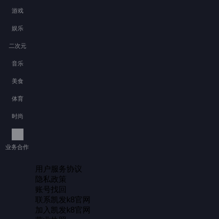
游戏
娱乐
二次元
音乐
美食
体育
时尚
业务合作
用户服务协议
隐私政策
账号找回
联系凯发k8官网
加入凯发k8官网