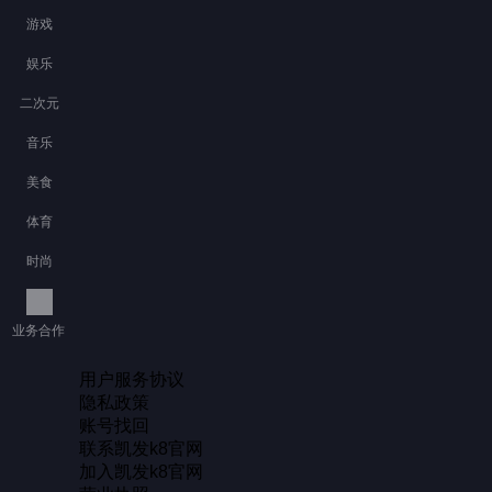
游戏
娱乐
二次元
音乐
美食
体育
时尚
业务合作
用户服务协议
隐私政策
账号找回
联系凯发k8官网
加入凯发k8官网