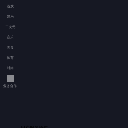
游戏
娱乐
二次元
音乐
美食
体育
时尚
业务合作
用户服务协议