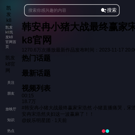
凯
搜索
发
k8
韩安冉小猪大战最终赢家宋
官
凯发
网
k8凯
k8官网
发k8
官网首
页
1270.6万次播放
最新作品发布时间：2023-11-17 20:0
热门话题
凯发
k8官
网
最新话题
关注
视频列表
朋友
00:15
18.7万
#韩安冉小猪大战最终赢家宋浩然 小猪直播痛哭，宋
放映厅
安冉宋浩然夫妇这一波赢麻了！！
知识
@
娱乐明星团
· 1天前
热点