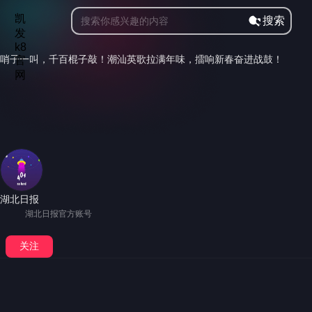
凯
搜索
发
k8
哨子一叫，千百棍子敲！潮汕英歌拉满年味，擂响新春奋进战鼓！
官
2.9万
网
754
4105
1488
举报
发布时间：2024-02-13 21:53
湖北日报
湖北日报官方账号
粉丝
4318.7万
获赞
27.2亿
关注