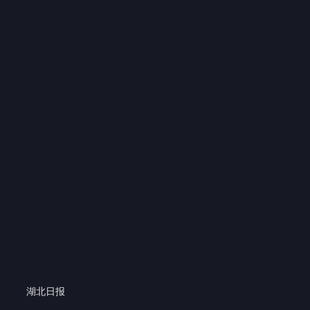
518.7万 热度
直击2024春节英歌舞展演巡游 
00:08
2.9万
湖北日报
推荐视频