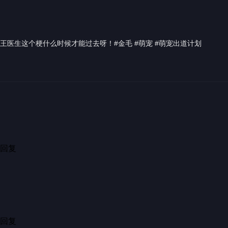
02:09
00:05
00:38
00:34
02:19
00:16
1.0万
2.8万
3184
2408
7.1万
5753
00:19
王医生这个梗什么时候才能过去呀！#金毛 #萌宠 #萌宠出道计划
00:15
0
4.2万
9.2万
2
点击加载更多
全部评论
请先
登录
后发表评论
...
浓浓的年味
英歌舞
请问作者，表演具体在潮汕什么地方？谢谢
29分钟前·广东
3
分享
回复
展开1条回复
...
领舞者，
可谓天下一绝！
18小时前·新疆
336
分享
回复