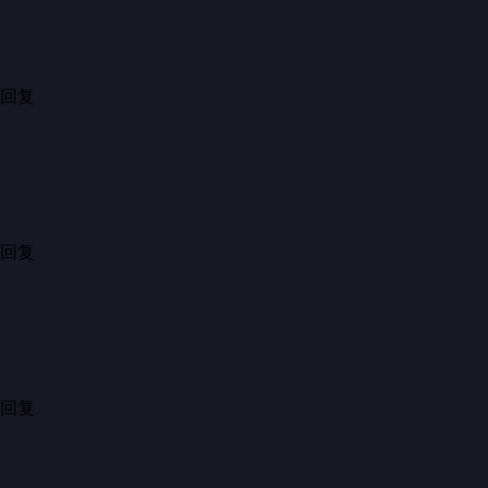
江苏省扬州市宝应县过年一点年味都没有，男女男女老少每天沉迷于打牌
6小时前·江苏
4
分享
回复
展开4条回复
...
这服装，气势，动作绝了绝了，看了好几遍
18小时前·山东
50
分享
回复
展开1条回复
...
这才是中华民族该有的特质和精神！
4小时前·黑龙江
12
分享
回复
...
拉是不是英国产品吗！
16小时前·广东