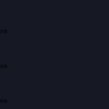
展开7条回复
...
现场看
气氛热烈
45分钟前·广东
2
分享
回复
展开2条回复
...
正如大家所说。那位舞蛇男生是
的最精华部分，
17小时前·上海
139
分享
回复
展开3条回复
...
一年四季不知道跳了几百次场英歌舞表演
6小时前·广东
8
分享
回复
...