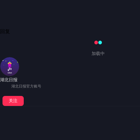
英魂附体！永护中华！华夏儿女！砥砺前行！
7小时前·贵州
2
分享
回复
加载中
湖北日报
湖北日报官方账号
粉丝
4318.7万
获赞
27.2亿
关注