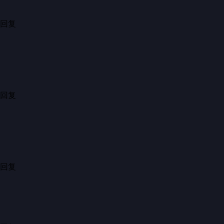
6
分享
回复
展开1条回复
...
北方现在很难拉起这么大的队伍啦！
6小时前·山东
12
分享
回复
展开8条回复
...
这才是我们大中国过年该有的样子
17小时前·浙江
28
分享
回复
...
蛇步太形象了
6小时前·山东
5
分享