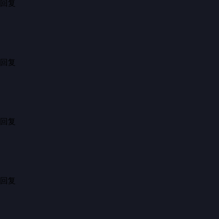
回复
...
文化的传承，必须好好保留
值得全国各地学习
16小时前·湖北
34
分享
回复
...
英歌舞，代表爱国情怀！
5小时前·广东
3
分享
回复
...
今天汕头市潮阳区15支英歌巡演，央视，人民网在直播
4小时前·广东
1
分享
回复
...
英歌舞出年味，一扫“春晚”阴霾。
中华大统传承，唯我 华夏 英才。