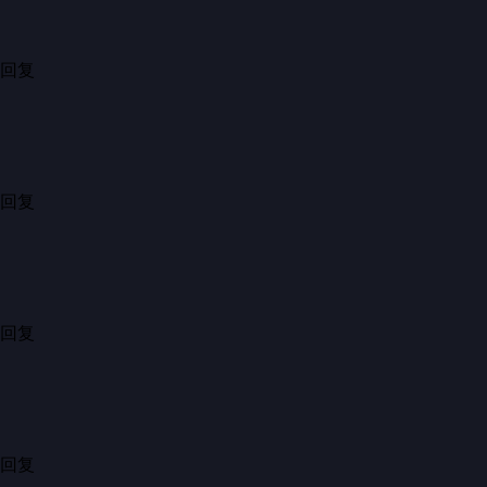
1小时前·湖南
1
分享
回复
...
这才是过年，年味十足热闹
7小时前·河南
16
分享
回复
...
这种传统文化继续传承下去，让中国人看到过年气氛是多么壮观热闹
3小时前·北京
3
分享
回复
...
这才是年味
18小时前·宁夏
15
分享
回复
...