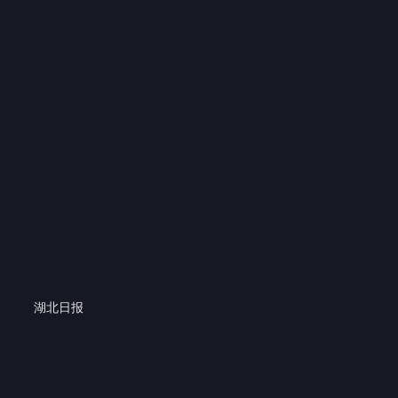
518.7万 热度
00:08
2.9万
湖北日报
推荐视频
02:09
00:05
00:38
00:34
02:19
00:16
1.0万
2.8万
3184
2408
7.1万
5753
00:19